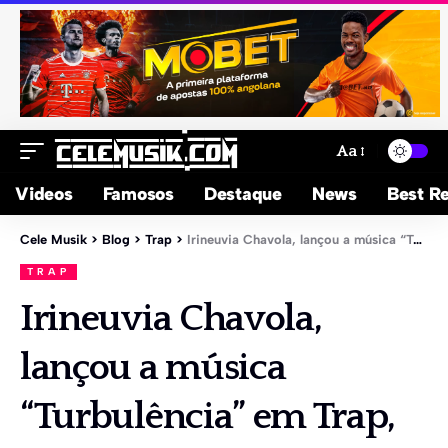
Aa
Videos
Famosos
Destaque
News
Best Re
Cele Musik
>
Blog
>
Trap
>
Irineuvia Chavola, lançou a música “Turbulência” em Trap, faça o seu Download
TRAP
Irineuvia Chavola,
lançou a música
“Turbulência” em Trap,