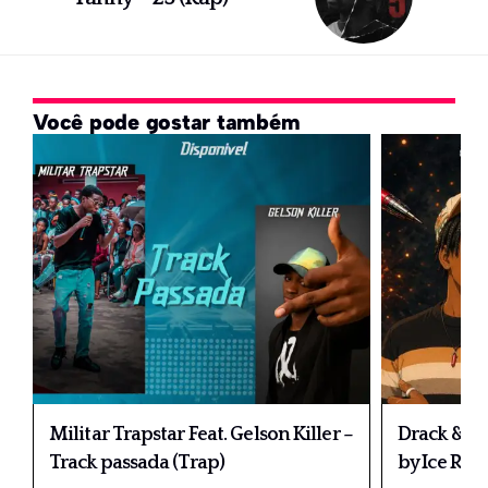
Você pode gostar também
Militar Trapstar Feat. Gelson Killer –
Drack & Pa
Track passada (Trap)
by Ice Rec