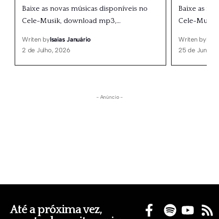
Baixe as novas músicas disponíveis no
Baixe as no
Cele-Musik, download mp3,
…
Cele-Musik
Writen by
Isaías Januário
Writen by
Isaí
2 de Julho, 2026
25 de Junho,
- Anúncio -
Até a próxima vez,