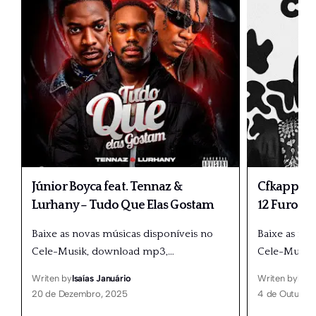
Júnior Boyca feat. Tennaz &
Cfkappa fe
Lurhany – Tudo Que Elas Gostam
12 Furos &
Baixe as novas músicas disponíveis no
Baixe as no
Cele-Musik, download mp3,
…
Cele-Musik
Writen by
Isaías Januário
Writen by
Isaí
20 de Dezembro, 2025
4 de Outubro