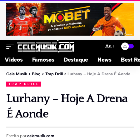
Aa
Videos
Famosos
Destaque
News
Best Re
Cele Musik
>
Blog
>
Trap Drill
>
Lurhany – Hoje A Drena É Aonde
TRAP DRILL
Lurhany – Hoje A Drena
É Aonde
Escrito por:
celemusik.com