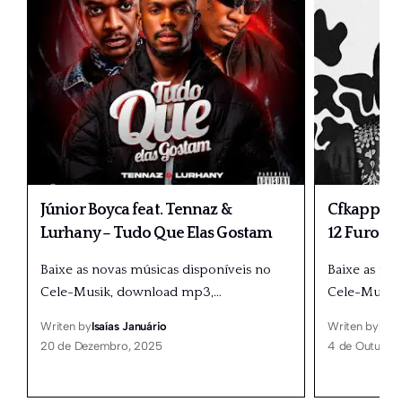
Júnior Boyca feat. Tennaz &
Cfkappa fe
Lurhany – Tudo Que Elas Gostam
12 Furos &
Baixe as novas músicas disponíveis no
Baixe as no
Cele-Musik, download mp3,
…
Cele-Musik
Writen by
Isaías Januário
Writen by
Isaí
20 de Dezembro, 2025
4 de Outubro