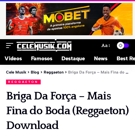
Aa
Videos
Famosos
Destaque
News
Best Re
Cele Musik
>
Blog
>
Reggaeton
>
Briga Da Força – Mais Fina do Boda (Reggaeton) Download
REGGAETON
Briga Da Força – Mais
Fina do Boda (Reggaeton)
Download