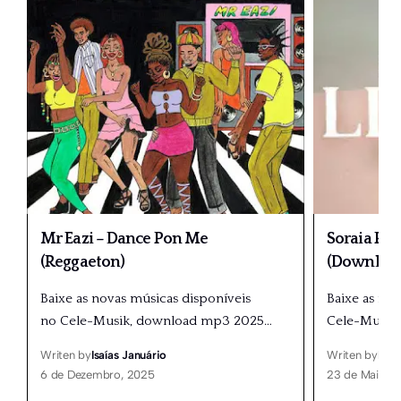
Mr Eazi – Dance Pon Me
Soraia Ram
(Reggaeton)
(Downloa
Baixe as novas músicas disponíveis
Baixe as no
no Cele-Musik, download mp3 2025
…
Cele-Musik
Writen by
Isaías Januário
Writen by
Isaí
6 de Dezembro, 2025
23 de Maio, 