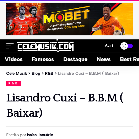
Aa
Videos
Famosos
Destaque
News
Best Re
Cele Musik
>
Blog
>
R&B
>
Lisandro Cuxi – B.B.M ( Baixar)
R&B
Lisandro Cuxi – B.B.M (
Baixar)
Escrito por:
Isaías Januário