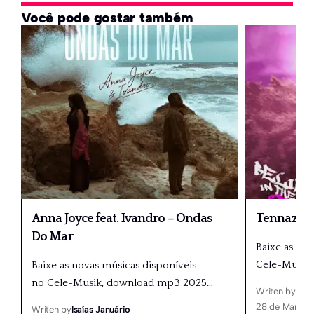
Você pode gostar também
Anna Joyce feat. Ivandro – Ondas
Tennaz – R
Do Mar
Baixe as no
Cele-Musik
Baixe as novas músicas disponíveis
no Cele-Musik, download mp3 2025
…
Writen by
Isaí
28 de Março,
Writen by
Isaías Januário