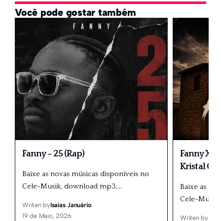
Você pode gostar também
Fanny – 25 (Rap)
Fanny X Dé
Kristal Gr
Baixe as novas músicas disponíveis no
Cele-Musik, download mp3,
…
Baixe as no
Cele-Musik
Writen by
Isaías Januário
19 de Maio, 2026
Writen by
Isaí