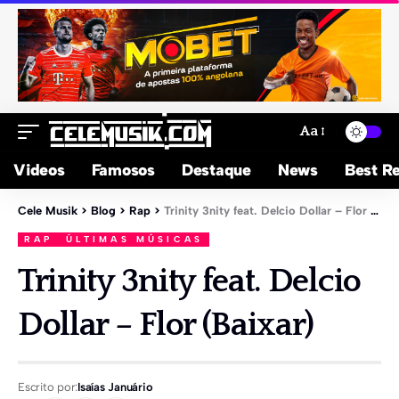
Aa
Videos
Famosos
Destaque
News
Best Re
Cele Musik
>
Blog
>
Rap
>
Trinity 3nity feat. Delcio Dollar – Flor (Baixar)
RAP
ÚLTIMAS MÚSICAS
Trinity 3nity feat. Delcio
Dollar – Flor (Baixar)
Escrito por:
Isaías Januário