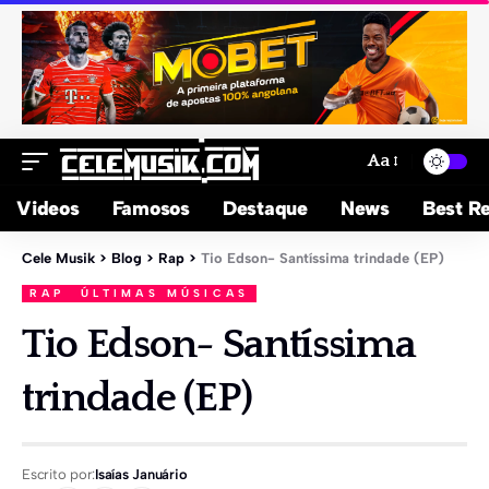
Aa
Videos
Famosos
Destaque
News
Best Re
Cele Musik
>
Blog
>
Rap
>
Tio Edson- Santíssima trindade (EP)
RAP
ÚLTIMAS MÚSICAS
Tio Edson- Santíssima
trindade (EP)
Escrito por:
Isaías Januário