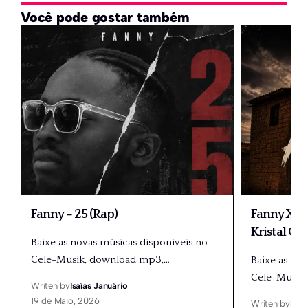
Você pode gostar também
Fanny – 25 (Rap)
Fanny X Dé
Kristal Gr
Baixe as novas músicas disponíveis no
Cele-Musik, download mp3,
…
Baixe as no
Cele-Musik
Writen by
Isaías Januário
19 de Maio, 2026
Writen by
Isaí