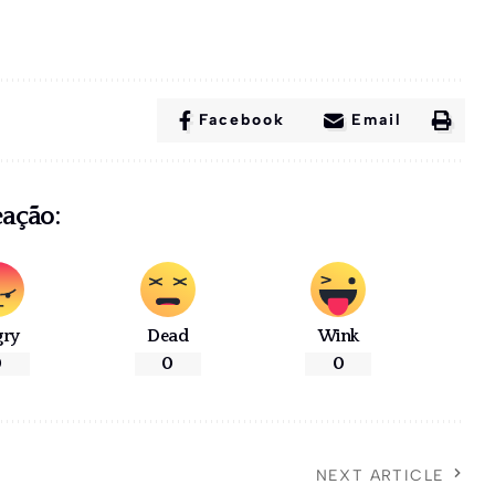
Facebook
Email
eação:
gry
Dead
Wink
0
0
0
NEXT ARTICLE