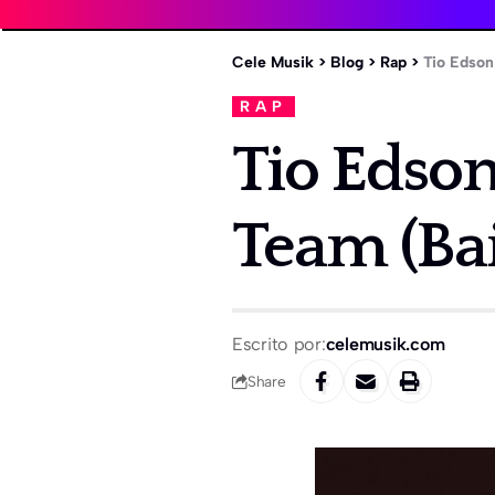
Cele Musik
>
Blog
>
Rap
>
Tio Edson
RAP
Tio Edson
Team (Ba
Escrito por:
celemusik.com
Share