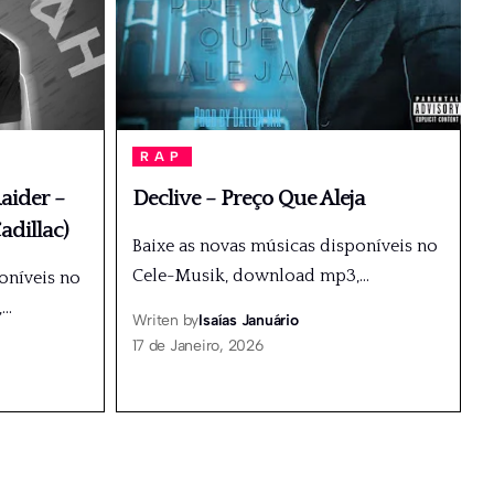
RAP
aider –
Declive – Preço Que Aleja
adillac)
Baixe as novas músicas disponíveis no
Cele-Musik, download mp3,
…
oníveis no
,
…
Writen by
Isaías Januário
17 de Janeiro, 2026