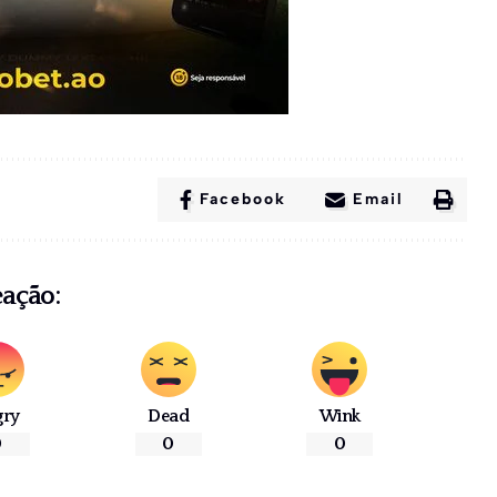
Facebook
Email
eação:
gry
Dead
Wink
0
0
0