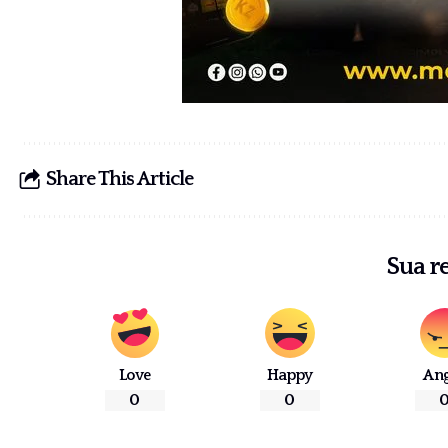
Share This Article
Sua r
Love
Happy
An
0
0