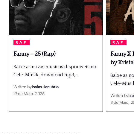
RAP
RAP
Fanny – 25 (Rap)
Fanny X D
by Krista
Baixe as novas músicas disponíveis no
Cele-Musik, download mp3,
…
Baixe as n
Cele-Musi
Writen by
Isaías Januário
19 de Maio, 2026
Writen by
Isa
3 de Maio, 