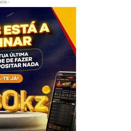
cio -