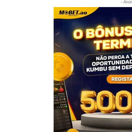
- Anún