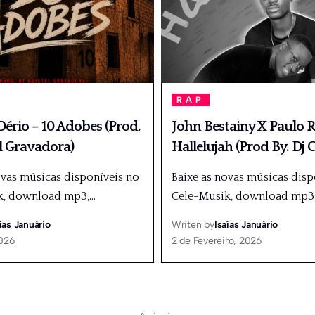
RAP
ério – 10 Adobes (Prod.
John Bestainy X Paulo R
l Gravadora)
Hallelujah (Prod By. Dj C
ovas músicas disponíveis no
Baixe as novas músicas disp
k, download mp3,
…
Cele-Musik, download mp3
ías Januário
Writen by
Isaías Januário
2026
2 de Fevereiro, 2026