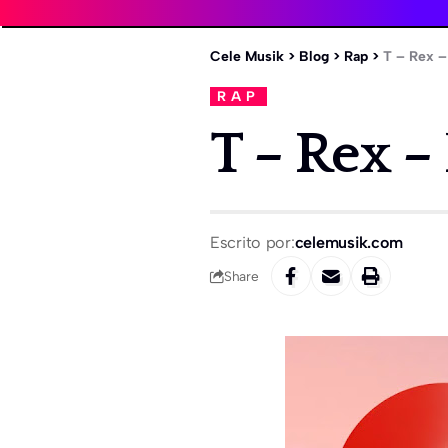
Cele Musik
>
Blog
>
Rap
>
T – Rex 
RAP
T – Rex 
Escrito por:
celemusik.com
Share