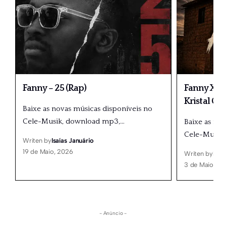
Fanny – 25 (Rap)
Fanny X Dé
Kristal Gr
Baixe as novas músicas disponíveis no
Cele-Musik, download mp3,
…
Baixe as no
Cele-Musik
Writen by
Isaías Januário
19 de Maio, 2026
Writen by
Isaí
3 de Maio, 20
- Anúncio -