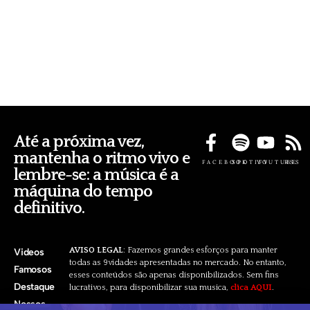
Até a próxima vez,
mantenha o ritmo vivo e
FACEBOOK
SPOTIFY
YOUTUBE
RSS
lembre-se: a música é a
máquina do tempo
definitivo.
AVISO LEGAL
: Fazemos grandes esforços para manter
Videos
todas as 9vidades apresentadas no mercado. No entanto,
Famosos
esses conteúdos são apenas disponibilizados. Sem fins
Destaque
lucrativos, para disponibilizar sua musica,
clica AQUI
.
Nossos