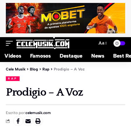
Aa
Videos
Famosos
Destaque
News
Best Re
Cele Musik
>
Blog
>
Rap
>
Prodigio – A Voz
RAP
Prodigio – A Voz
Escrito por:
celemusik.com