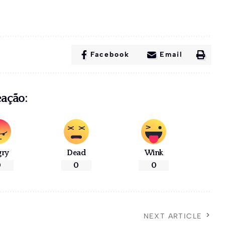
Facebook
Email
eação:
gry
Dead
Wink
0
0
0
NEXT ARTICLE