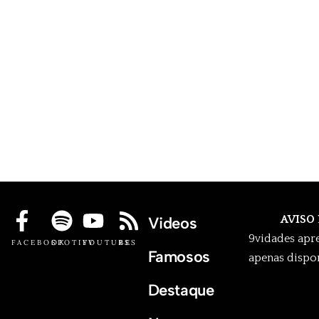
AVISO
Videos
9vidades apr
FACEBOOK
SPOTIFY
YOUTUBE
RSS
Famosos
apenas dispon
Destaque