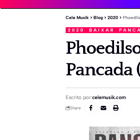
Cele Musik
>
Blog
>
2020
>
Phoedils
2020
BAIXAR
PANC
Phoedilso
Pancada 
Escrito por:
celemusik.com
Share