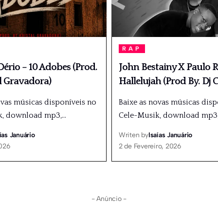
RAP
ério – 10 Adobes (Prod.
John Bestainy X Paulo R
l Gravadora)
Hallelujah (Prod By. Dj C
ovas músicas disponíveis no
Baixe as novas músicas disp
k, download mp3,
…
Cele-Musik, download mp3
ías Januário
Writen by
Isaías Januário
2026
2 de Fevereiro, 2026
- Anúncio -