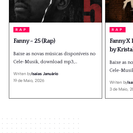
RAP
RAP
Fanny – 25 (Rap)
Fanny X D
by Krista
Baixe as novas músicas disponíveis no
Cele-Musik, download mp3,
…
Baixe as n
Cele-Musi
Writen by
Isaías Januário
19 de Maio, 2026
Writen by
Isa
3 de Maio, 