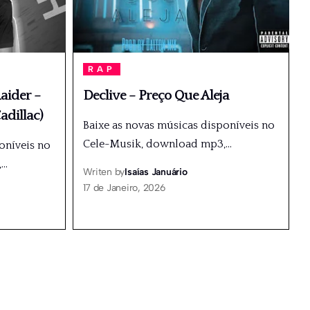
RAP
aider –
Declive – Preço Que Aleja
adillac)
Baixe as novas músicas disponíveis no
Cele-Musik, download mp3,
…
oníveis no
,
…
Writen by
Isaías Januário
17 de Janeiro, 2026