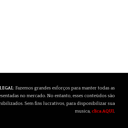
 LEGAL
: Fazemos grandes esforços para manter todas as
esentadas no mercado. No entanto, esses conteúdos são
ibilizados. Sem fins lucrativos, para disponibilizar sua
musica,
clica AQUI
.