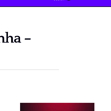
inha –