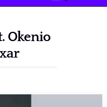
t. Okenio
ixar