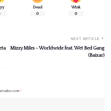
gry
Dead
Wink
0
0
0
NEXT ARTICLE
eta
Mizzy Miles – Worldwide feat. Wet Bed Gang
(Baixar)
marcados com
*