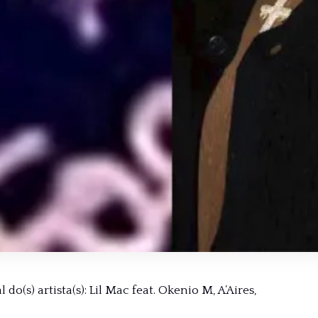
do(s) artista(s): Lil Mac feat. Okenio M, A’Aires,