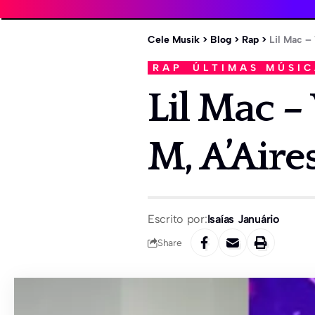
Cele Musik
>
Blog
>
Rap
>
Lil Mac –
RAP
ÚLTIMAS MÚSI
Lil Mac –
M, A’Aire
Escrito por:
Isaías Januário
Share