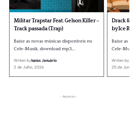
Militar Trapstar Feat. Gelson Killer –
Drack & Pa
Track passada (Trap)
by Ice Rec
Baixe as novas músicas disponíveis no
Baixe as no
Cele-Musik, download mp3,
…
Cele-Musik
Writen by
Isaías Januário
Writen by
Isaí
2 de Julho, 2026
25 de Junho,
- Anúncio -