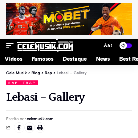
Aa
Videos
Famosos
Destaque
News
Best Re
Cele Musik
>
Blog
>
Rap
>
Lebasi – Gallery
RAP
TRAP
Lebasi – Gallery
Escrito por:
celemusik.com