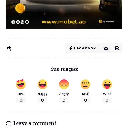
Facebook
Sua reação:
Love
Happy
Angry
Dead
Wink
0
0
0
0
0
Leave a comment