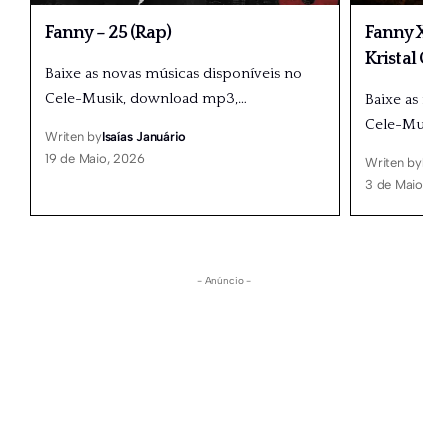
Fanny – 25 (Rap)
Fanny X Dé
Kristal Gr
Baixe as novas músicas disponíveis no
Cele-Musik, download mp3,
…
Baixe as no
Cele-Musik
Writen by
Isaías Januário
19 de Maio, 2026
Writen by
Isaí
3 de Maio, 20
- Anúncio -