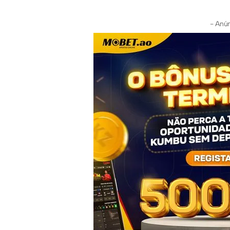
- Anún