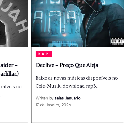
RAP
aider –
Declive – Preço Que Aleja
adillac)
Baixe as novas músicas disponíveis no
Cele-Musik, download mp3,
…
oníveis no
,
…
Writen by
Isaías Januário
17 de Janeiro, 2026