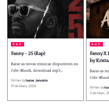
RAP
RAP
Fanny – 25 (Rap)
Fanny X D
by Krista
Baixe as novas músicas disponíveis no
Cele-Musik, download mp3,
…
Baixe as n
Cele-Musi
Writen by
Isaías Januário
19 de Maio, 2026
Writen by
Isa
3 de Maio, 