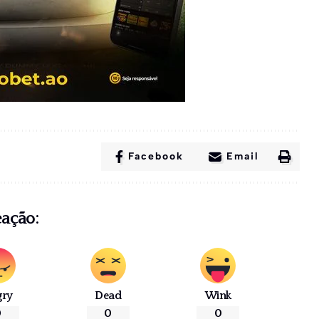
Facebook
Email
eação:
gry
Dead
Wink
0
0
0