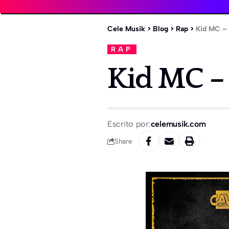
Cele Musik
>
Blog
>
Rap
>
Kid MC – B
RAP
Kid MC – B
Escrito por:
celemusik.com
Share