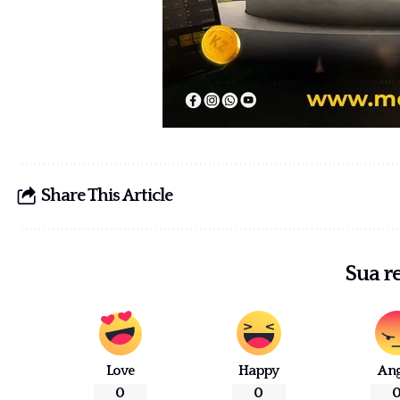
Share This Article
Sua r
Love
Happy
An
0
0