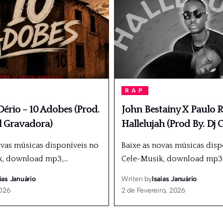
RAP
ério – 10 Adobes (Prod.
John Bestainy X Paulo R
l Gravadora)
Hallelujah (Prod By. Dj C
ovas músicas disponíveis no
Baixe as novas músicas disp
k, download mp3,
…
Cele-Musik, download mp3
ías Januário
Writen by
Isaías Januário
2026
2 de Fevereiro, 2026