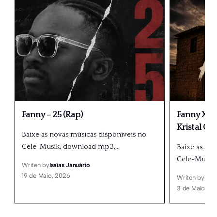
Fanny – 25 (Rap)
Fanny X Dé
Kristal Gr
Baixe as novas músicas disponíveis no
Cele-Musik, download mp3,
…
Baixe as no
Cele-Musik
Writen by
Isaías Januário
19 de Maio, 2026
Writen by
Isaí
3 de Maio, 20