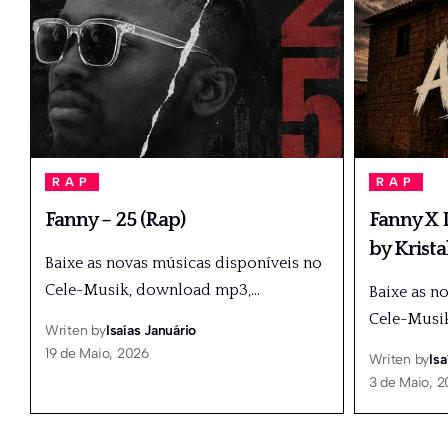
RAP
RAP
Fanny – 25 (Rap)
Fanny X D
by Krista
Baixe as novas músicas disponíveis no
Cele-Musik, download mp3,
…
Baixe as n
Cele-Musi
Writen by
Isaías Januário
19 de Maio, 2026
Writen by
Isa
3 de Maio, 