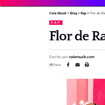
Cele Musik
>
Blog
>
Rap
>
Flor de Ra
RAP
Flor de Ra
Escrito por:
celemusik.com
Share