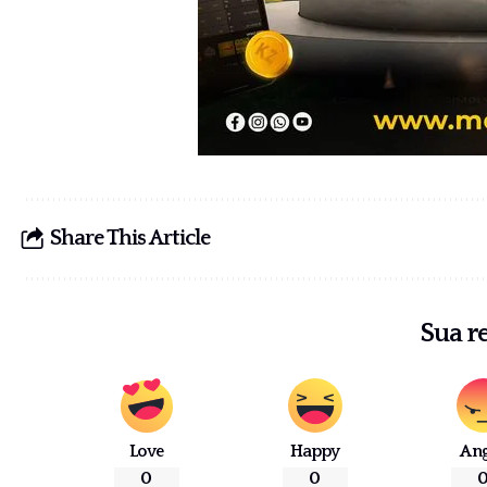
Share This Article
Sua r
Love
Happy
An
0
0