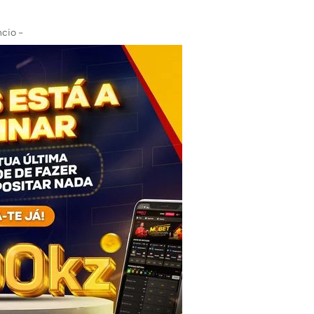
cio -