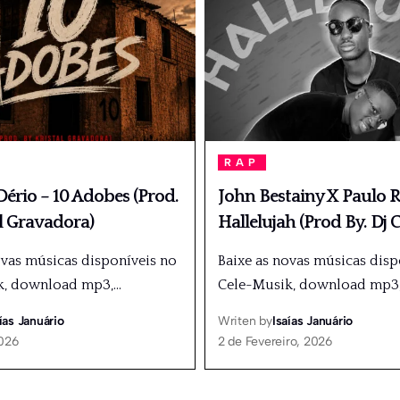
RAP
ério – 10 Adobes (Prod.
John Bestainy X Paulo R
l Gravadora)
Hallelujah (Prod By. Dj C
ovas músicas disponíveis no
Baixe as novas músicas disp
k, download mp3,
…
Cele-Musik, download mp3
ías Januário
Writen by
Isaías Januário
2026
2 de Fevereiro, 2026