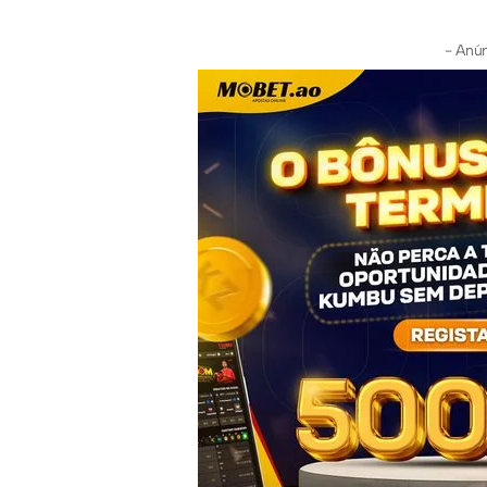
- Anún