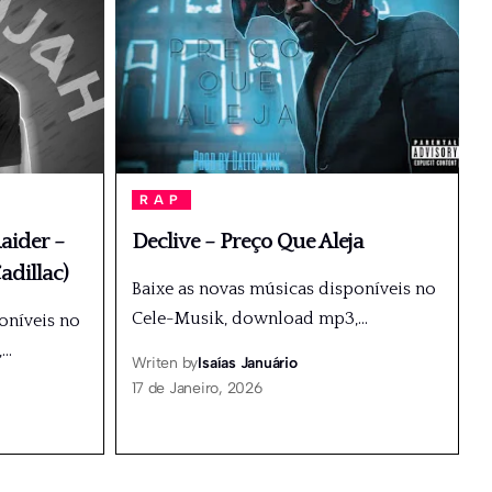
RAP
aider –
Declive – Preço Que Aleja
adillac)
Baixe as novas músicas disponíveis no
Cele-Musik, download mp3,
…
oníveis no
,
…
Writen by
Isaías Januário
17 de Janeiro, 2026