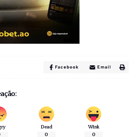
Facebook
Email
eação:
gry
Dead
Wink
0
0
0