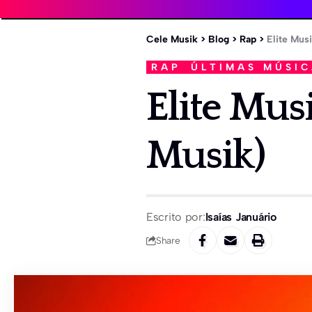
Cele Musik
>
Blog
>
Rap
>
Elite Mus
RAP
ÚLTIMAS MÚSI
Elite Mus
Musik)
Escrito por:
Isaías Januário
Share