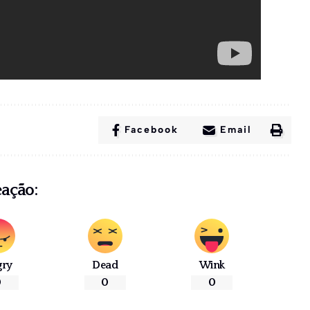
Facebook
Email
eação:
gry
Dead
Wink
0
0
0