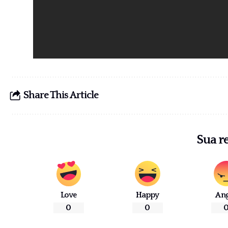
Share This Article
Sua r
Love
Happy
An
0
0