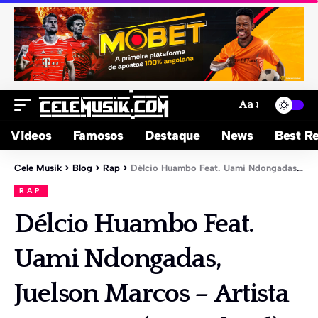
Aa
Videos
Famosos
Destaque
News
Best Re
Cele Musik
>
Blog
>
Rap
>
Délcio Huambo Feat. Uami Ndongadas, Juelson Marcos – Artista não morre (Download)
RAP
Délcio Huambo Feat.
Uami Ndongadas,
Juelson Marcos – Artista