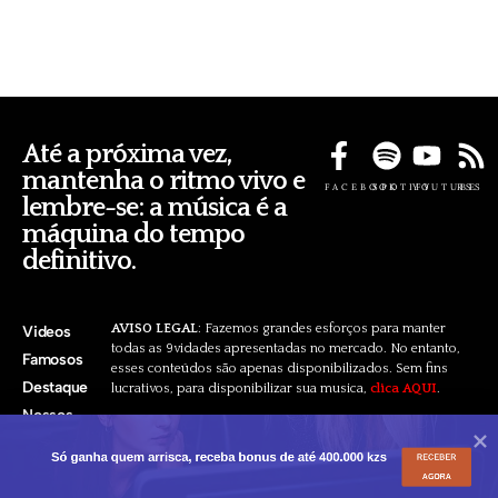
Até a próxima vez,
mantenha o ritmo vivo e
FACEBOOK
SPOTIFY
YOUTUBE
RSS
lembre-se: a música é a
máquina do tempo
definitivo.
AVISO LEGAL
: Fazemos grandes esforços para manter
Videos
todas as 9vidades apresentadas no mercado. No entanto,
Famosos
esses conteúdos são apenas disponibilizados. Sem fins
Destaque
lucrativos, para disponibilizar sua musica,
clica AQUI
.
Nossos
Pacotes
Só ganha quem arrisca, receba bonus de até 400.000 kzs
RECEBER
AGORA