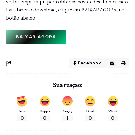
volte sempre aqui para obter as novidades do mercado.
Para fazer o download, clique em: BAIXAR AGORA, no
botão abaixo
BAIXAR AGORA
Facebook
Sua reação:
Love
Happy
Angry
Dead
Wink
0
0
1
0
0