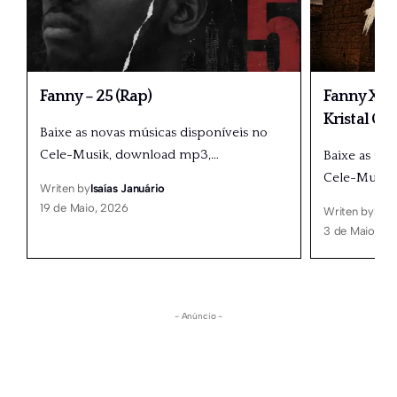
Fanny – 25 (Rap)
Fanny X Dé
Kristal Gr
Baixe as novas músicas disponíveis no
Cele-Musik, download mp3,
…
Baixe as no
Cele-Musik
Writen by
Isaías Januário
19 de Maio, 2026
Writen by
Isaí
3 de Maio, 20
- Anúncio -