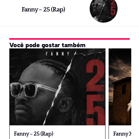
Fanny – 25 (Rap)
Você pode gostar também
Fanny – 25 (Rap)
Fanny X Dé