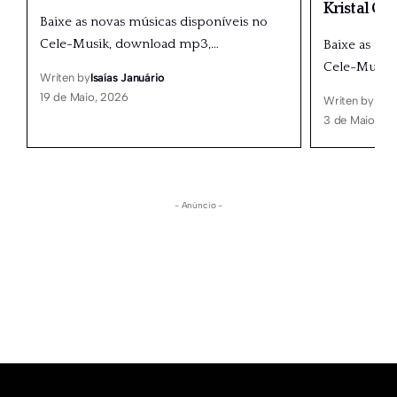
Kristal Gr
Baixe as novas músicas disponíveis no
Cele-Musik, download mp3,
…
Baixe as no
Cele-Musik
Writen by
Isaías Januário
19 de Maio, 2026
Writen by
Isaí
3 de Maio, 20
- Anúncio -