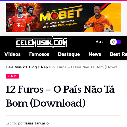
Aa
Videos
Famosos
Destaque
News
Best Re
Cele Musik
>
Blog
>
Rap
>
12 Furos – O País Não Tá Bom (Download)
RAP
12 Furos – O País Não Tá
Bom (Download)
Escrito por:
Isaías Januário