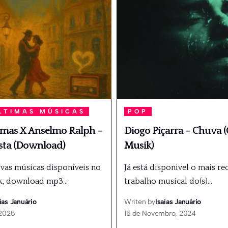
LTIMAS MÚSICAS
POP
mas X Anselmo Ralph –
Diogo Piçarra – Chuva (
sta (Download)
Musik)
ovas músicas disponíveis no
Já está disponivel o mais re
k, download mp3
…
trabalho musical do(s)
…
ías Januário
Writen by
Isaías Januário
 2025
15 de Novembro, 2024