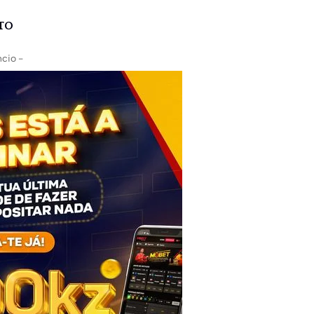
TO
cio -