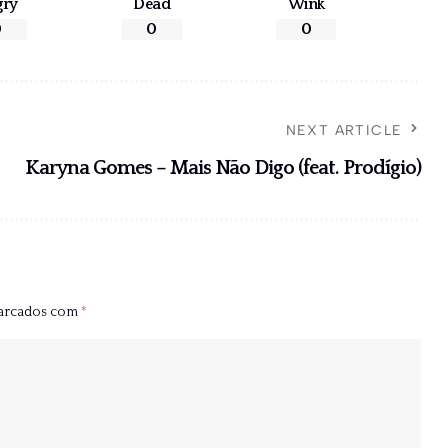
gry
Dead
Wink
0
0
0
NEXT ARTICLE
Karyna Gomes – Mais Não Digo (feat. Prodígio)
marcados com
*