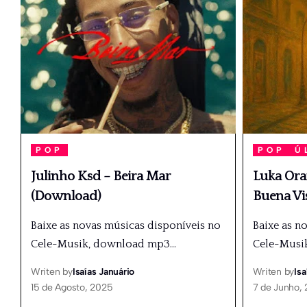
POP
POP
Ú
Julinho Ksd – Beira Mar
Luka Ora
(Download)
Buena Vi
Baixe as novas músicas disponíveis no
Baixe as n
Cele-Musik, download mp3
…
Cele-Musi
Writen by
Isaías Januário
Writen by
Isa
15 de Agosto, 2025
7 de Junho,