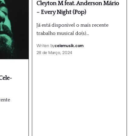
Cleyton M feat. Anderson Mário
– Every Night (Pop)
Já está disponivel o mais recente
trabalho musical do(s)
…
Writen by
celemusik.com
28 de Março, 2024
Cele-
cente