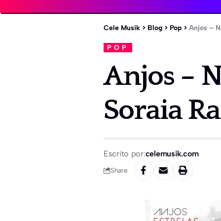
Cele Musik
>
Blog
>
Pop
>
Anjos – N
POP
Anjos – N
Soraia R
Escrito por:
celemusik.com
Share