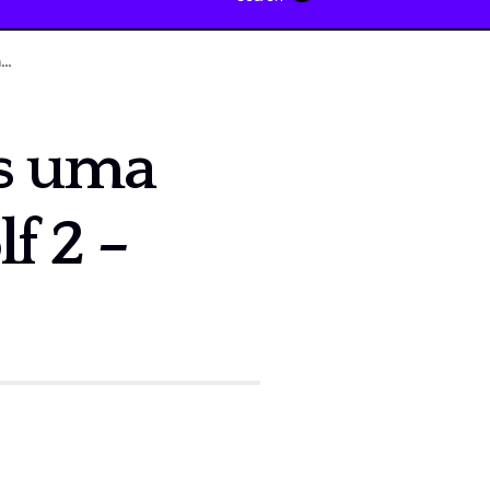
a…
́s uma
f 2 –