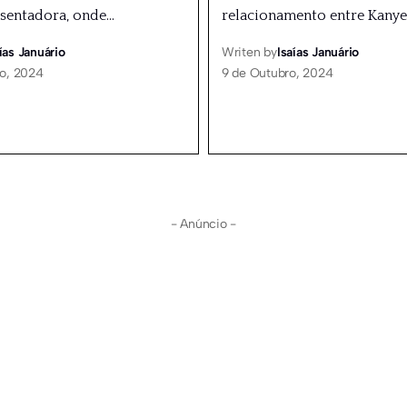
sentadora, onde
…
relacionamento entre Kanye
ías Januário
Writen by
Isaías Januário
ro, 2024
9 de Outubro, 2024
- Anúncio -