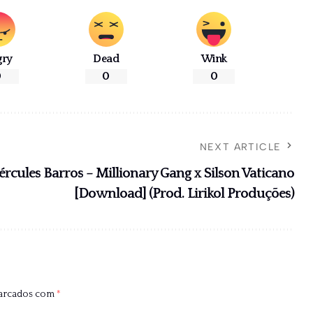
gry
Dead
Wink
0
0
0
NEXT ARTICLE
ércules Barros – Millionary Gang x Silson Vaticano
[Download] (Prod. Lirikol Produções)
marcados com
*