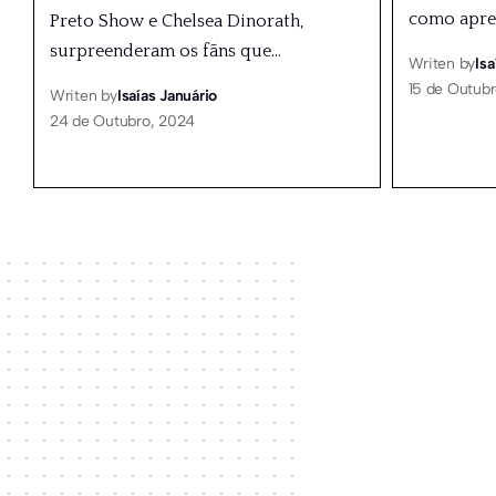
como apre
Preto Show e Chelsea Dinorath,
surpreenderam os fãns que
…
Writen by
Isa
15 de Outub
Writen by
Isaías Januário
24 de Outubro, 2024