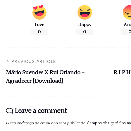
Love
Happy
An
0
0
PREVIOUS ARTICLE
Mário Suendes X Rui Orlando –
R.I.P H
Agradecer [Download]
Leave a comment
O seu endereço de email não será publicado.
Campos obrigatórios 