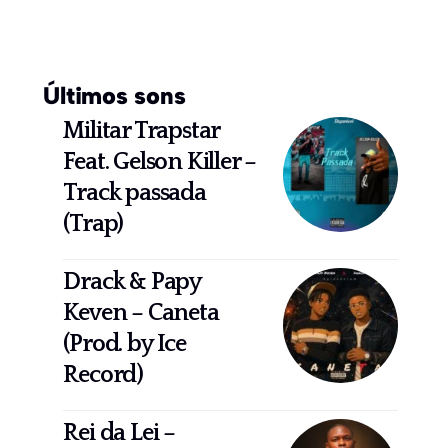
Últimos sons
Militar Trapstar
Feat. Gelson Killer –
Track passada
(Trap)
Drack & Papy
Keven – Caneta
(Prod. by Ice
Record)
Rei da Lei –