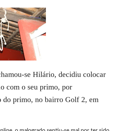
amou-se Hilário, decidiu colocar
ão com o seu primo, por
 do primo, no bairro Golf 2, em
ine, o malogrado sentiu-se mal por ter sido