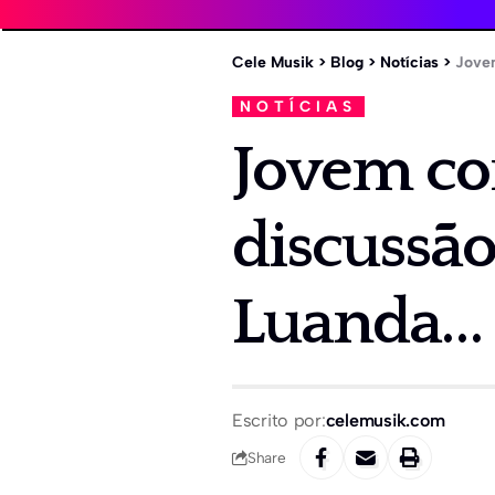
Cele Musik
>
Blog
>
Notícias
>
Jovem
NOTÍCIAS
Jovem com
discussã
Luanda…
Escrito por:
celemusik.com
Share