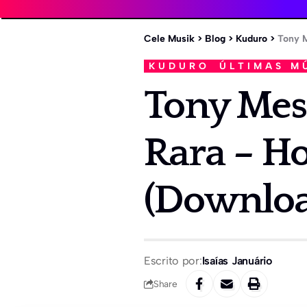
Cele Musik
>
Blog
>
Kuduro
>
Tony M
KUDURO
ÚLTIMAS M
Tony Mest
Rara – H
(Downloa
Escrito por:
Isaías Januário
Share