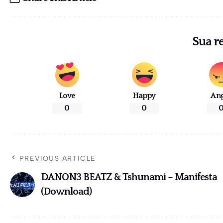
Sua r
Love
Happy
An
0
0
PREVIOUS ARTICLE
DANON3 BEATZ & Tshunami – Manifesta
(Download)