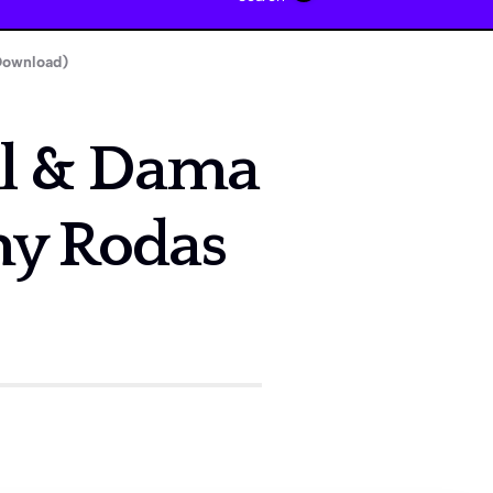
Download)
bal & Dama
y Rodas