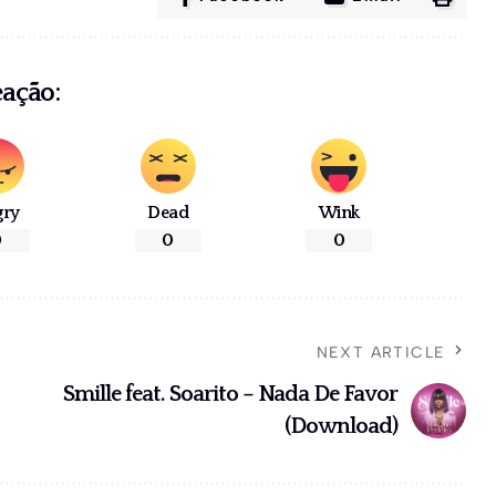
eação:
gry
Dead
Wink
0
0
0
NEXT ARTICLE
Smille feat. Soarito – Nada De Favor
(Download)