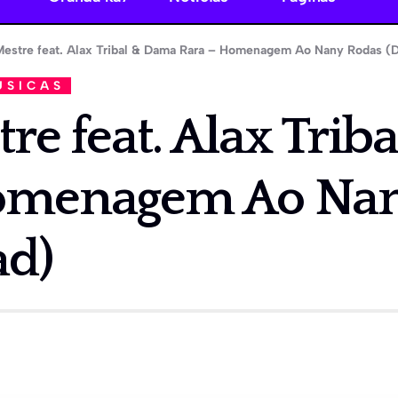
estre feat. Alax Tribal & Dama Rara – Homenagem Ao Nany Rodas (
ÚSICAS
re feat. Alax Tri
omenagem Ao Nan
d)