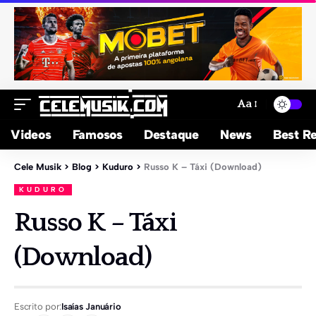
Aa
Videos
Famosos
Destaque
News
Best Re
Cele Musik
>
Blog
>
Kuduro
>
Russo K – Táxi (Download)
KUDURO
Russo K – Táxi
(Download)
Escrito por:
Isaías Januário