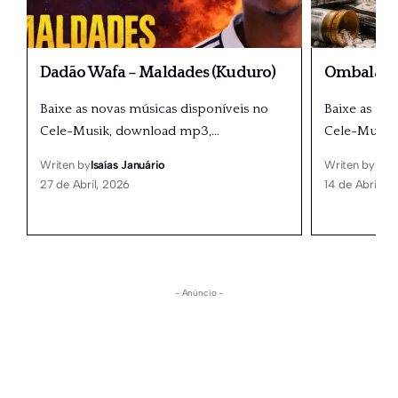
Dadão Wafa – Maldades (Kuduro)
Ombala 20
Baixe as novas músicas disponíveis no
Baixe as no
Cele-Musik, download mp3,
…
Cele-Musik
Writen by
Isaías Januário
Writen by
Isaí
27 de Abril, 2026
14 de Abril, 2
- Anúncio -