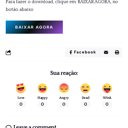
Para fazer o download, clique em: BAIXAR AGORA, no
botão abaixo
BAIXAR AGORA
Facebook
Sua reação:
Love
Happy
Angry
Dead
Wink
0
0
0
0
0
Leave a comment