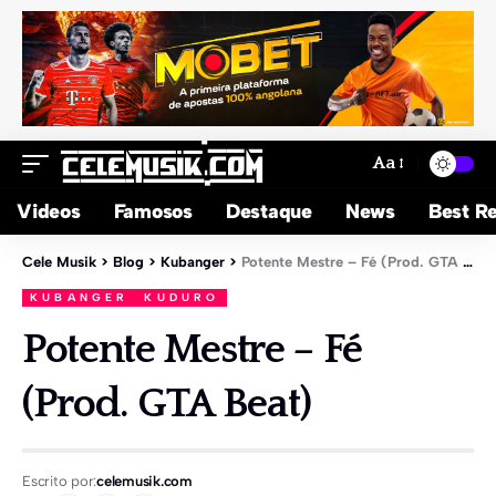
Aa
Videos
Famosos
Destaque
News
Best Re
Cele Musik
>
Blog
>
Kubanger
>
Potente Mestre – Fé (Prod. GTA Beat)
KUBANGER
KUDURO
Potente Mestre – Fé
(Prod. GTA Beat)
Escrito por:
celemusik.com