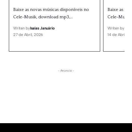
Baixe as novas músicas disponíveis no
Baixe as no
Cele-Musik, download mp3,
…
Cele-Musik
Writen by
Isaías Januário
Writen by
Isaí
27 de Abril, 2026
14 de Abril, 2
- Anúncio -