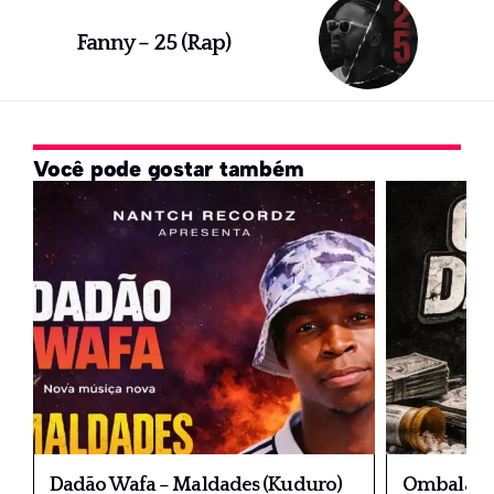
Fanny – 25 (Rap)
Você pode gostar também
Dadão Wafa – Maldades (Kuduro)
Ombala 20