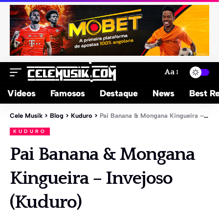
Aa
Videos
Famosos
Destaque
News
Best Re
Cele Musik
>
Blog
>
Kuduro
>
Pai Banana & Mongana Kingueira – Invejoso (Kuduro)
KUDURO
Pai Banana & Mongana
Kingueira – Invejoso
(Kuduro)