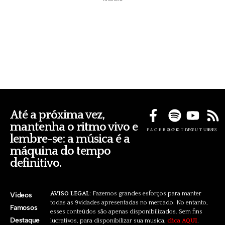
Até a próxima vez,
mantenha o ritmo vivo e
FACEBOOK
SPOTIFY
YOUTUBE
RSS
lembre-se: a música é a
máquina do tempo
definitivo.
AVISO LEGAL
: Fazemos grandes esforços para manter
Videos
todas as 9vidades apresentadas no mercado. No entanto,
Famosos
esses conteúdos são apenas disponibilizados. Sem fins
Destaque
lucrativos, para disponibilizar sua musica,
clica AQUI
.