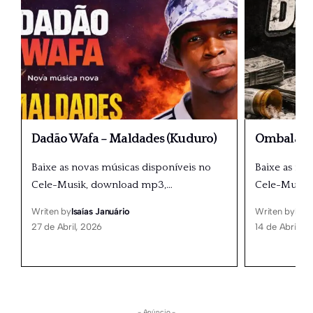
Dadão Wafa – Maldades (Kuduro)
Ombala 20
Baixe as novas músicas disponíveis no
Baixe as no
Cele-Musik, download mp3,
…
Cele-Musik
Writen by
Isaías Januário
Writen by
Isaí
27 de Abril, 2026
14 de Abril, 2
- Anúncio -