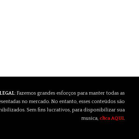
 LEGAL
: Fazemos grandes esforços para manter todas as
esentadas no mercado. No entanto, esses conteúdos são
ibilizados. Sem fins lucrativos, para disponibilizar sua
musica,
clica AQUI
.