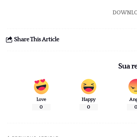
DOWNLO
Share This Article
Sua r
Love
Happy
An
0
0