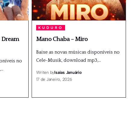
KUDURO
. Dream
Mano Chaba – Miro
Baixe as novas músicas disponíveis no
Cele-Musik, download mp3,
…
oníveis no
,
…
Writen by
Isaías Januário
17 de Janeiro, 2026