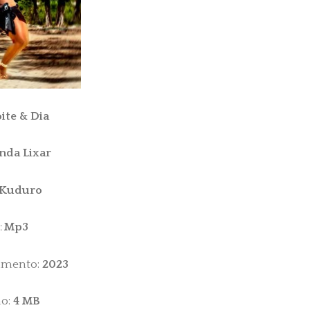
ite & Dia
da Lixar
Kuduro
Mp3
:
amento:
2023
o:
4 MB