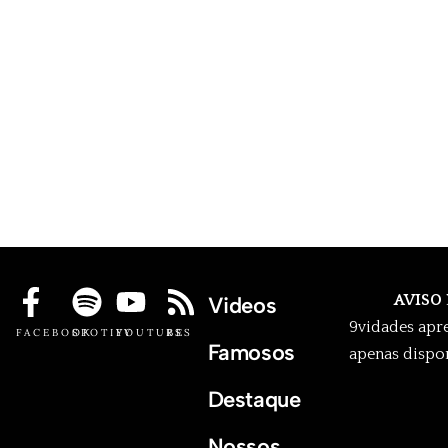
AVISO
Videos
9vidades apr
FACEBOOK
SPOTIFY
YOUTUBE
RSS
Famosos
apenas dispon
Destaque
Nossos