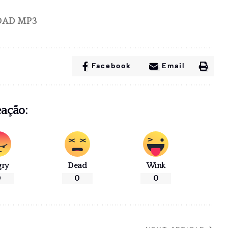
AD MP3
Facebook
Email
eação:
gry
Dead
Wink
0
0
0