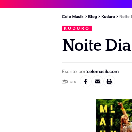
Cele Musik
>
Blog
>
Kuduro
>
Noite 
KUDURO
Noite Dia
Escrito por:
celemusik.com
Share