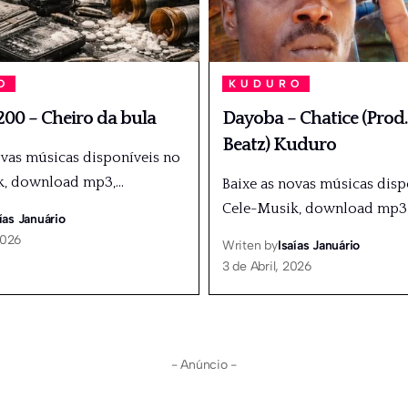
O
KUDURO
00 – Cheiro da bula
Dayoba – Chatice (Prod
Beatz) Kuduro
ovas músicas disponíveis no
k, download mp3,
…
Baixe as novas músicas disp
Cele-Musik, download mp3
ías Januário
2026
Writen by
Isaías Januário
3 de Abril, 2026
- Anúncio -