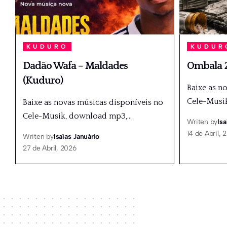
KUDURO
KUDUR
Dadão Wafa – Maldades
Ombala 2
(Kuduro)
Baixe as n
Cele-Musi
Baixe as novas músicas disponíveis no
Cele-Musik, download mp3,
…
Writen by
Isa
14 de Abril, 
Writen by
Isaías Januário
27 de Abril, 2026