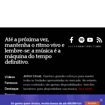
Até a próxima vez,
mantenha o ritmo vivo e
FACEBOOK
SPOTIFY
YOUTUBE
RSS
lembre-se: a música é a
máquina do tempo
definitivo.
AVISO LEGAL
: Fazemos grandes esforços para manter
Videos
todas as 9vidades apresentadas no mercado. No entanto,
Famosos
esses conteúdos são apenas disponibilizados. Sem fins
Destaque
lucrativos, para disponibilizar sua musica,
clica AQUI
.
Nossos
Pacotes
Só ganha quem arrisca, receba bonus de até 400.000 kzs
RECEBER