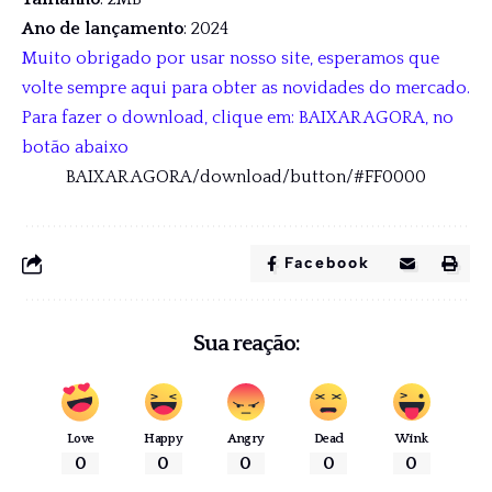
Ano de lançamento
: 2024
Muito obrigado por usar nosso site, esperamos que
volte sempre aqui para obter as novidades do mercado.
Para fazer o download, clique em: BAIXAR AGORA, no
botão abaixo
BAIXAR AGORA/download/button/#FF0000
Facebook
Sua reação:
Love
Happy
Angry
Dead
Wink
0
0
0
0
0