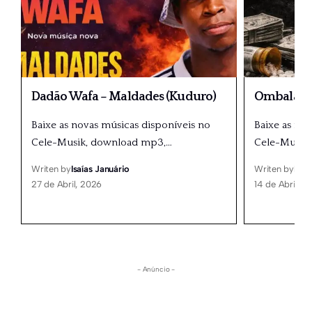
Dadão Wafa – Maldades (Kuduro)
Ombala 20
Baixe as novas músicas disponíveis no
Baixe as no
Cele-Musik, download mp3,
…
Cele-Musik
Writen by
Isaías Januário
Writen by
Isaí
27 de Abril, 2026
14 de Abril, 2
- Anúncio -