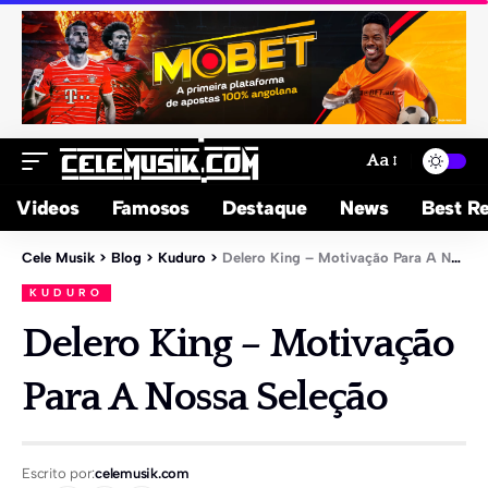
Aa
Videos
Famosos
Destaque
News
Best Re
Cele Musik
>
Blog
>
Kuduro
>
Delero King – Motivação Para A Nossa Seleção
KUDURO
Delero King – Motivação
Para A Nossa Seleção
Escrito por:
celemusik.com