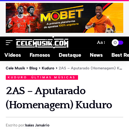
Aa
Videos
Famosos
Destaque
News
Best Re
Cele Musik
>
Blog
>
Kuduro
>
2AS – Aputarado (Homenagem) Kuduro
KUDURO
ÚLTIMAS MÚSICAS
2AS – Aputarado
(Homenagem) Kuduro
Escrito por:
Isaías Januário