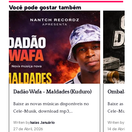
Você pode gostar também
Dadão Wafa – Maldades (Kuduro)
Ombala 20
Baixe as novas músicas disponíveis no
Baixe as no
Cele-Musik, download mp3,
…
Cele-Musik
Writen by
Isaías Januário
Writen by
Isaí
27 de Abril, 2026
14 de Abril, 2