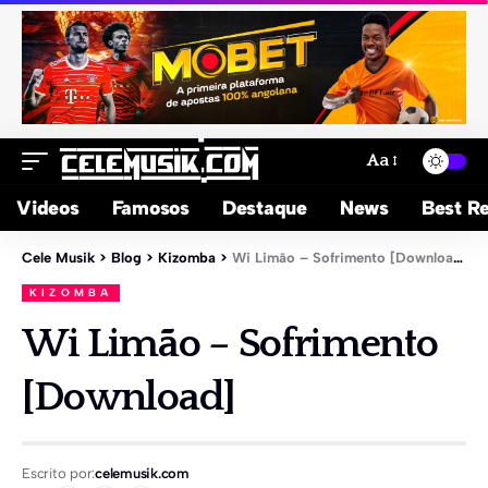
Aa
Videos
Famosos
Destaque
News
Best Re
Cele Musik
>
Blog
>
Kizomba
>
Wi Limão – Sofrimento [Download]
KIZOMBA
Wi Limão – Sofrimento
[Download]
Escrito por:
celemusik.com