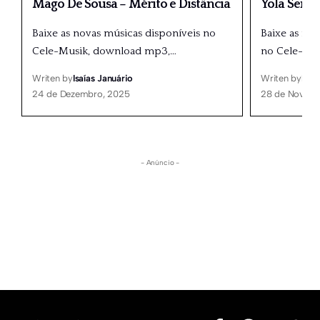
Mago De Sousa – Mérito e Distância
Yola Seme
Baixe as novas músicas disponíveis no
Baixe as nov
Cele-Musik, download mp3,
…
no Cele-Mu
Writen by
Isaías Januário
Writen by
Isaí
24 de Dezembro, 2025
28 de Novemb
- Anúncio -