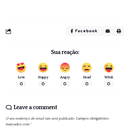
Facebook
Sua reação:
Love
Happy
Angry
Dead
Wink
0
0
0
0
0
Leave a comment
O seu endereço de email não será publicado.
Campos obrigatórios
marcados com
*