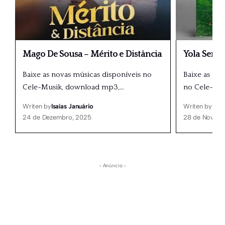
Mago De Sousa – Mérito e Distância
Yola Seme
Baixe as novas músicas disponíveis no
Baixe as nov
Cele-Musik, download mp3,
…
no Cele-Mu
Writen by
Isaías Januário
Writen by
Isaí
24 de Dezembro, 2025
28 de Novemb
- Anúncio -