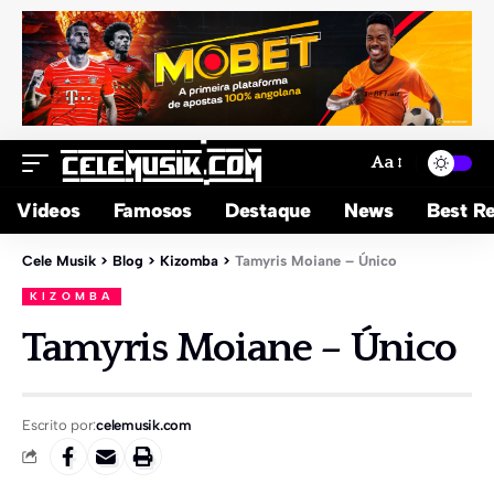
Aa
Videos
Famosos
Destaque
News
Best Re
Cele Musik
>
Blog
>
Kizomba
>
Tamyris Moiane – Único
KIZOMBA
Tamyris Moiane – Único
Escrito por:
celemusik.com