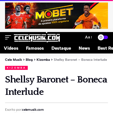
Aa
Videos
Famosos
Destaque
News
Best Re
Cele Musik
>
Blog
>
Kizomba
>
Shellsy Baronet – Boneca Interlude
KIZOMBA
Shellsy Baronet – Boneca
Interlude
Escrito por:
celemusik.com