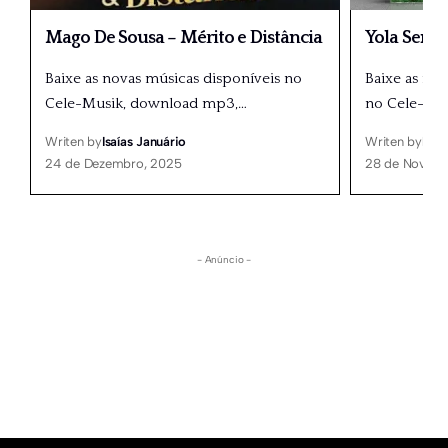
Mago De Sousa – Mérito e Distância
Yola Seme
Baixe as novas músicas disponíveis no
Baixe as nov
Cele-Musik, download mp3,
…
no Cele-Mu
Writen by
Isaías Januário
Writen by
Isaí
24 de Dezembro, 2025
28 de Novemb
- Anúncio -