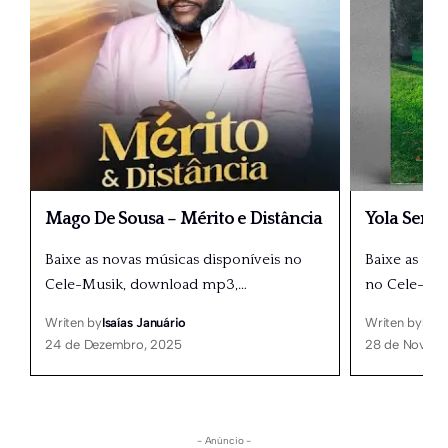
Mago De Sousa – Mérito e Distância
Yola Seme
Baixe as novas músicas disponíveis no
Baixe as nov
Cele-Musik, download mp3,
…
no Cele-Mu
Writen by
Isaías Januário
Writen by
Isaí
24 de Dezembro, 2025
28 de Novemb
- Anúncio -