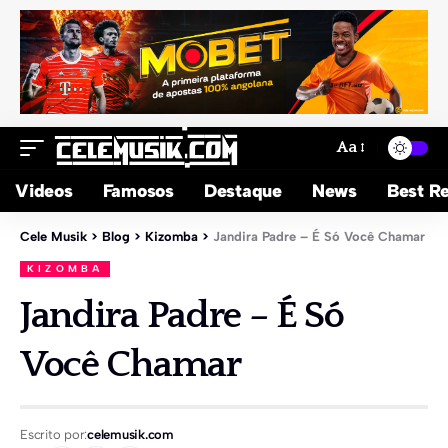
Aa
Videos
Famosos
Destaque
News
Best Re
Cele Musik
>
Blog
>
Kizomba
>
Jandira Padre – É Só Você Chamar
KIZOMBA
Jandira Padre – É Só
Você Chamar
Escrito por:
celemusik.com