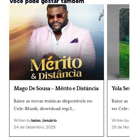
Você pode gostar também
Mago De Sousa – Mérito e Distância
Yola Seme
Baixe as novas músicas disponíveis no
Baixe as nov
Cele-Musik, download mp3,
…
no Cele-Mu
Writen by
Isaías Januário
Writen by
Isaí
24 de Dezembro, 2025
28 de Novemb