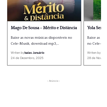
Mago De Sousa – Mérito e Distância
Yola Seme
Baixe as novas músicas disponíveis no
Baixe as nov
Cele-Musik, download mp3,
…
no Cele-Mu
Writen by
Isaías Januário
Writen by
Isaí
24 de Dezembro, 2025
28 de Novemb
- Anúncio -