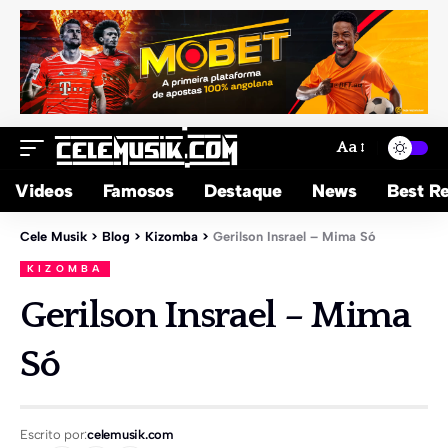
Aa
Videos
Famosos
Destaque
News
Best Re
Cele Musik
>
Blog
>
Kizomba
>
Gerilson Insrael – Mima Só
KIZOMBA
Gerilson Insrael – Mima
Só
Escrito por:
celemusik.com