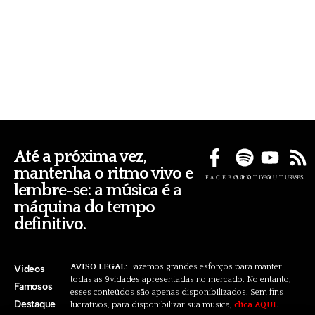
Até a próxima vez,
mantenha o ritmo vivo e
FACEBOOK
SPOTIFY
YOUTUBE
RSS
lembre-se: a música é a
máquina do tempo
definitivo.
AVISO LEGAL
: Fazemos grandes esforços para manter
Videos
todas as 9vidades apresentadas no mercado. No entanto,
Famosos
esses conteúdos são apenas disponibilizados. Sem fins
Destaque
lucrativos, para disponibilizar sua musica,
clica AQUI
.