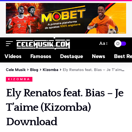
Aa
Videos
Famosos
Destaque
News
Best Re
Cele Musik
>
Blog
>
Kizomba
>
Ely Renatos feat. Bias – Je T’aime (Kizomba) Download
KIZOMBA
Ely Renatos feat. Bias – Je
T’aime (Kizomba)
Download