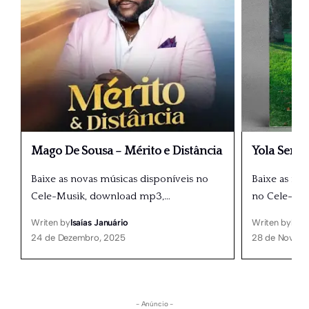
Mago De Sousa – Mérito e Distância
Yola Seme
Baixe as novas músicas disponíveis no
Baixe as nov
Cele-Musik, download mp3,
…
no Cele-Mu
Writen by
Isaías Januário
Writen by
Isaí
24 de Dezembro, 2025
28 de Novemb
- Anúncio -