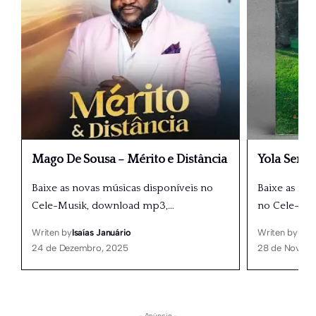
Mago De Sousa – Mérito e Distância
Yola Seme
Baixe as novas músicas disponíveis no
Baixe as nov
Cele-Musik, download mp3,
…
no Cele-Mu
Writen by
Isaías Januário
Writen by
Isaí
24 de Dezembro, 2025
28 de Novemb
- Anúncio -