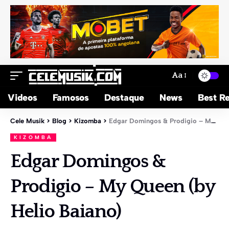
Aa
Videos
Famosos
Destaque
News
Best Re
Cele Musik
>
Blog
>
Kizomba
>
Edgar Domingos & Prodigio – My Queen (by Helio Baiano)
KIZOMBA
Edgar Domingos &
Prodigio – My Queen (by
Helio Baiano)