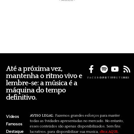
Até a próxima vez,
mantenha o ritmo vivo e
FACEBOOK
SPOTIFY
YOUTUBE
RSS
lembre-se: a música é a
máquina do tempo
definitivo.
AVISO LEGAL
: Fazemos grandes esforços para manter
Videos
todas as 9vidades apresentadas no mercado. No entanto,
Famosos
esses conteúdos são apenas disponibilizados. Sem fins
Destaque
lucrativos, para disponibilizar sua musica,
clica AQUI
.