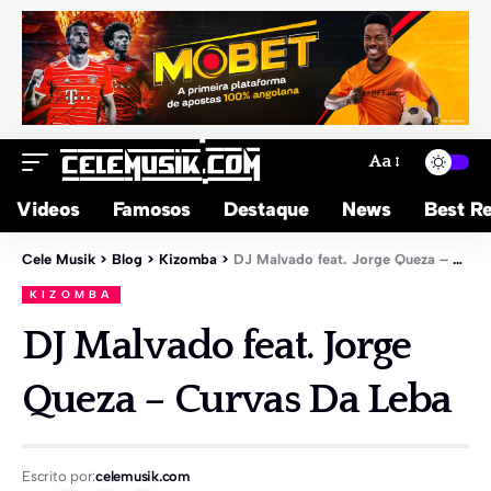
Aa
Videos
Famosos
Destaque
News
Best Re
Cele Musik
>
Blog
>
Kizomba
>
DJ Malvado feat. Jorge Queza – Curvas Da Leba
KIZOMBA
DJ Malvado feat. Jorge
Queza – Curvas Da Leba
Escrito por:
celemusik.com