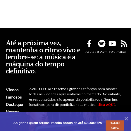
Até a próxima vez,
mantenha o ritmo vivo e
FACEBOOK
SPOTIFY
YOUTUBE
RSS
lembre-se: a música é a
máquina do tempo
definitivo.
AVISO LEGAL
: Fazemos grandes esforços para manter
Videos
todas as 9vidades apresentadas no mercado. No entanto,
Famosos
esses conteúdos são apenas disponibilizados. Sem fins
Destaque
lucrativos, para disponibilizar sua musica,
clica AQUI
.
Nossos
Pacotes
Só ganha quem arrisca, receba bonus de até 400.000 kzs
RECEBER
AGORA