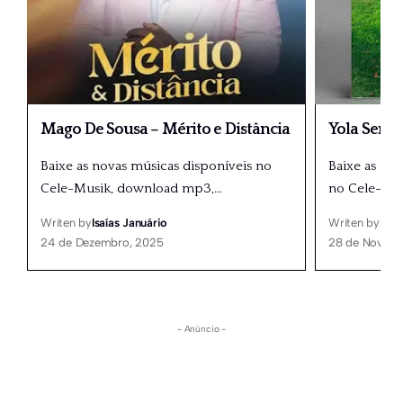
Mago De Sousa – Mérito e Distância
Yola Seme
Baixe as novas músicas disponíveis no
Baixe as nov
Cele-Musik, download mp3,
…
no Cele-Mu
Writen by
Isaías Januário
Writen by
Isaí
24 de Dezembro, 2025
28 de Novemb
- Anúncio -