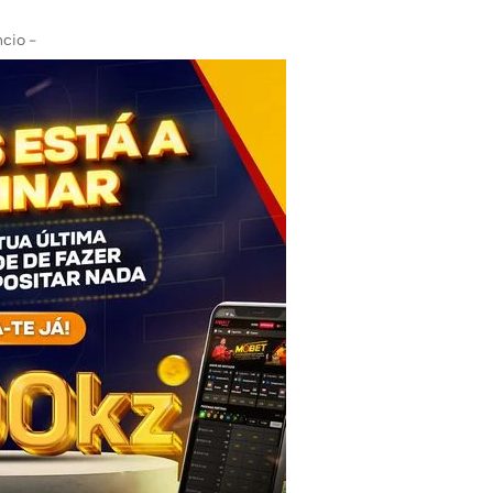
cio -