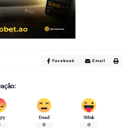
Facebook
Email
eação:
gry
Dead
Wink
0
0
0