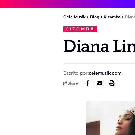
Cele Musik
>
Blog
>
Kizomba
>
Dian
KIZOMBA
Diana Li
Escrito por:
celemusik.com
Share