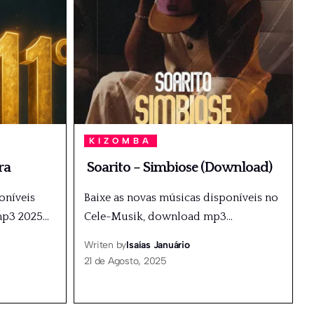
KIZOMBA
ra
Soarito – Simbiose (Download)
oníveis
Baixe as novas músicas disponíveis no
mp3 2025
…
Cele-Musik, download mp3
…
Writen by
Isaías Januário
21 de Agosto, 2025