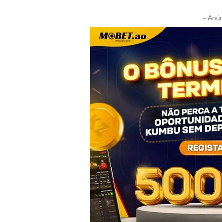
- Anún