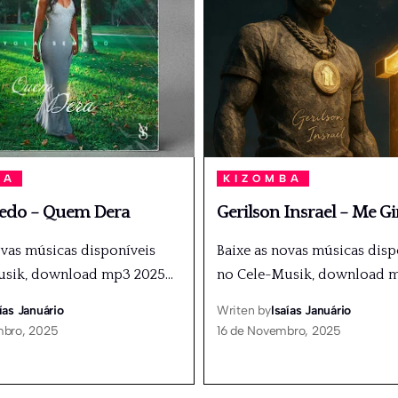
BA
KIZOMBA
edo – Quem Dera
Gerilson Insrael – Me Gi
ovas músicas disponíveis
Baixe as novas músicas disp
usik, download mp3 2025
…
no Cele-Musik, download 
ías Januário
Writen by
Isaías Januário
mbro, 2025
16 de Novembro, 2025