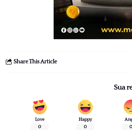
Share This Article
Sua r
Love
Happy
An
0
0