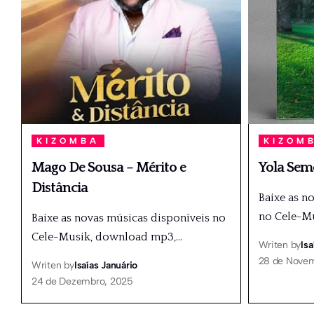
KIZOMBA
KIZOM
Mago De Sousa – Mérito e
Yola Sem
Distância
Baixe as n
no Cele-M
Baixe as novas músicas disponíveis no
Cele-Musik, download mp3,
…
Writen by
Isa
28 de Nove
Writen by
Isaías Januário
24 de Dezembro, 2025