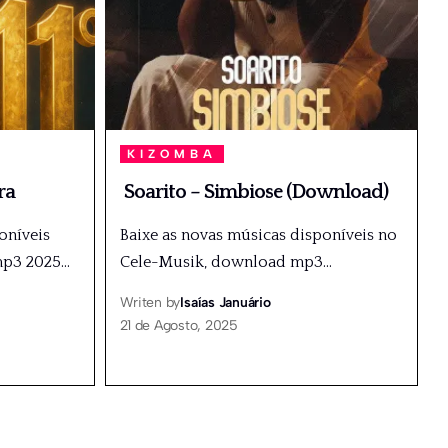
KIZOMBA
ra
Soarito – Simbiose (Download)
oníveis
Baixe as novas músicas disponíveis no
mp3 2025
…
Cele-Musik, download mp3
…
Writen by
Isaías Januário
21 de Agosto, 2025