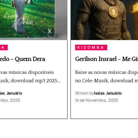
BA
KIZOMBA
edo – Quem Dera
Gerilson Insrael – Me Gi
ovas músicas disponíveis
Baixe as novas músicas disp
usik, download mp3 2025
…
no Cele-Musik, download 
ías Januário
Writen by
Isaías Januário
mbro, 2025
16 de Novembro, 2025