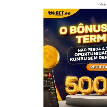
- Anún