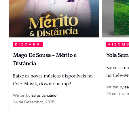
KIZOMBA
KIZOM
Mago De Sousa – Mérito e
Yola Sem
Distância
Baixe as n
no Cele-M
Baixe as novas músicas disponíveis no
Cele-Musik, download mp3,
…
Writen by
Isa
28 de Nove
Writen by
Isaías Januário
24 de Dezembro, 2025