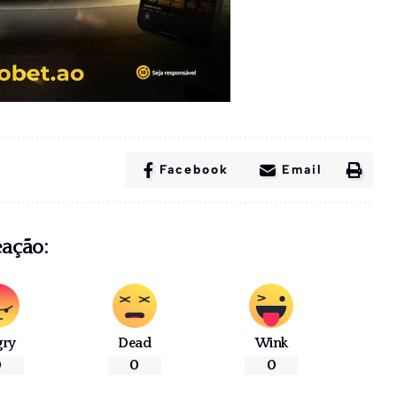
Facebook
Email
eação:
gry
Dead
Wink
0
0
0