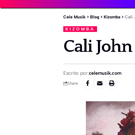
Cele Musik
>
Blog
>
Kizomba
>
Cali 
KIZOMBA
Cali John
Escrito por:
celemusik.com
Share