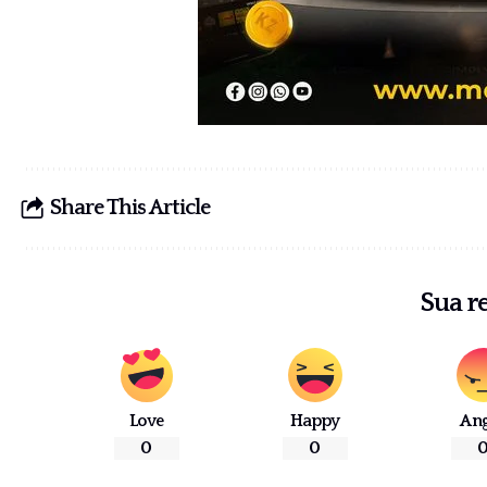
Share This Article
Sua r
Love
Happy
An
0
0