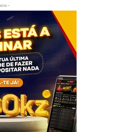
cio -