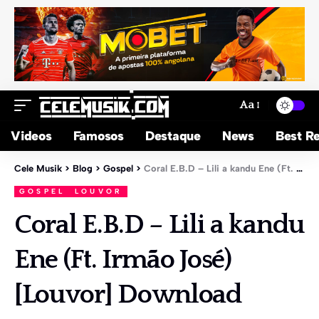
Aa
Videos
Famosos
Destaque
News
Best Re
Cele Musik
>
Blog
>
Gospel
>
Coral E.B.D – Lili a kandu Ene (Ft. Irmão José) [Louvor] Download
GOSPEL
LOUVOR
Coral E.B.D – Lili a kandu
Ene (Ft. Irmão José)
[Louvor] Download