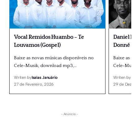
Vocal Remidos Huambo – Te
Daniel Lub
Louvamos (Gospel)
Donné
Baixe as novas músicas disponíveis no
Baixe as no
Cele-Musik, download mp3,
…
Cele-Musik
Writen by
Isaías Januário
Writen by
Isaí
27 de Fevereiro, 2026
29 de Dezemb
- Anúncio -