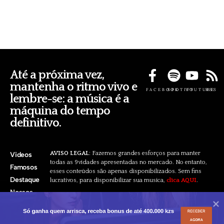
Até a próxima vez,
mantenha o ritmo vivo e
FACEBOOK
SPOTIFY
YOUTUBE
RSS
lembre-se: a música é a
máquina do tempo
definitivo.
AVISO LEGAL
: Fazemos grandes esforços para manter
Videos
todas as 9vidades apresentadas no mercado. No entanto,
Famosos
esses conteúdos são apenas disponibilizados. Sem fins
Destaque
lucrativos, para disponibilizar sua musica,
clica AQUI
.
Nossos
Pacotes
Só ganha quem arrisca, receba bonus de até 400.000 kzs
RECEBER
AGORA