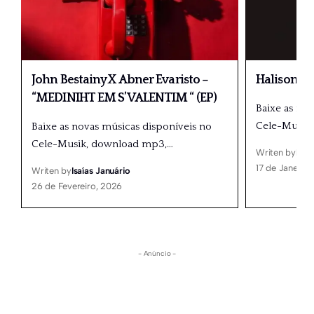
John Bestainy X Abner Evaristo –
Halison Pai
“MEDINIHT EM S’VALENTIM “ (EP)
Baixe as no
Cele-Musik
Baixe as novas músicas disponíveis no
Cele-Musik, download mp3,
…
Writen by
Isaí
17 de Janeiro,
Writen by
Isaías Januário
26 de Fevereiro, 2026
- Anúncio -