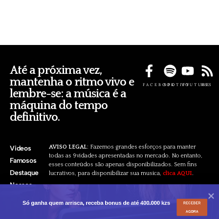
Até a próxima vez,
mantenha o ritmo vivo e
FACEBOOK
SPOTIFY
YOUTUBE
RSS
lembre-se: a música é a
máquina do tempo
definitivo.
AVISO LEGAL
: Fazemos grandes esforços para manter
Videos
todas as 9vidades apresentadas no mercado. No entanto,
Famosos
esses conteúdos são apenas disponibilizados. Sem fins
Destaque
lucrativos, para disponibilizar sua musica,
clica AQUI
.
Nossos
Pacotes
Só ganha quem arrisca, receba bonus de até 400.000 kzs
RECEBER
AGORA