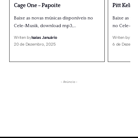
Cage One – Papoite
Pitt Kelso
Baixe as novas músicas disponíveis no
Baixe as nov
Cele-Musik, download mp3,
…
no Cele-Mu
Writen by
Isaías Januário
Writen by
Isaí
20 de Dezembro, 2025
6 de Dezembr
- Anúncio -