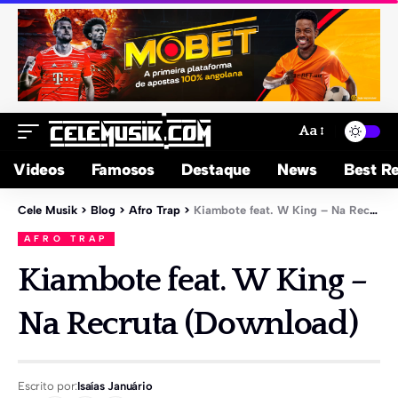
Aa
Videos
Famosos
Destaque
News
Best Re
Cele Musik
>
Blog
>
Afro Trap
>
Kiambote feat. W King – Na Recruta (Download)
AFRO TRAP
Kiambote feat. W King –
Na Recruta (Download)
Escrito por:
Isaías Januário