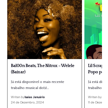
Bal00n Beats, The Nitrox – Welele
Lil Scrappy
(Baixar)
Popo poo 
Já está disponivel o mais recente
Já está disp
trabalho musical do(s)
…
trabalho mus
Writen by
Isaías Januário
Writen by
Isaí
24 de Dezembro, 2024
11 de Dezemb