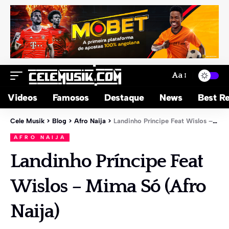
Aa
Videos
Famosos
Destaque
News
Best Re
Cele Musik
>
Blog
>
Afro Naija
>
Landinho Príncipe Feat Wislos – Mima Só (Afro Naija)
AFRO NAIJA
Landinho Príncipe Feat
Wislos – Mima Só (Afro
Naija)