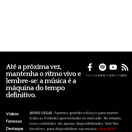
Até a próxima vez,
mantenha o ritmo vivo e
FACEBOOK
SPOTIFY
YOUTUBE
RSS
lembre-se: a música é a
máquina do tempo
definitivo.
AVISO LEGAL
: Fazemos grandes esforços para manter
Videos
todas as 9vidades apresentadas no mercado. No entanto,
Famosos
esses conteúdos são apenas disponibilizados. Sem fins
Destaque
lucrativos, para disponibilizar sua musica,
clica AQUI
.