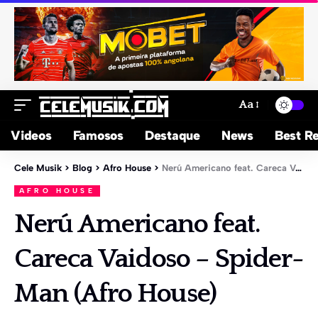
Aa
Videos
Famosos
Destaque
News
Best Re
Cele Musik
>
Blog
>
Afro House
>
Nerú Americano feat. Careca Vaidoso – Spider-Man (Afro House)
AFRO HOUSE
Nerú Americano feat.
Careca Vaidoso – Spider-
Man (Afro House)