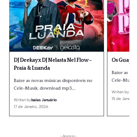
DJ Deekay x DJ Nelasta Nel Flow –
Os Guapos
Praia & Luanda
Baixe as no
Cele-Musik
Baixe as novas músicas disponíveis no
Cele-Musik, download mp3,
…
Writen by
Isaí
15 de Janeiro
Writen by
Isaías Januário
17 de Janeiro, 2026
- Anúncio -