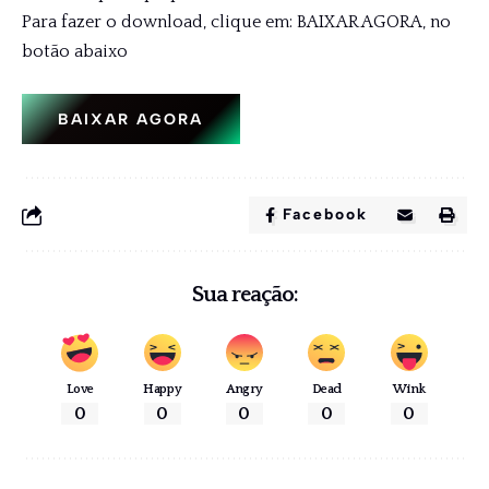
Para fazer o download, clique em: BAIXAR AGORA, no
botão abaixo
BAIXAR AGORA
Facebook
Sua reação:
Love
Happy
Angry
Dead
Wink
0
0
0
0
0