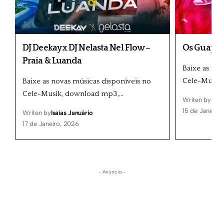
DJ Deekay x DJ Nelasta Nel Flow –
Os Guapos
Praia & Luanda
Baixe as no
Cele-Musik
Baixe as novas músicas disponíveis no
Cele-Musik, download mp3,
…
Writen by
Isaí
15 de Janeiro
Writen by
Isaías Januário
17 de Janeiro, 2026
- Anúncio -