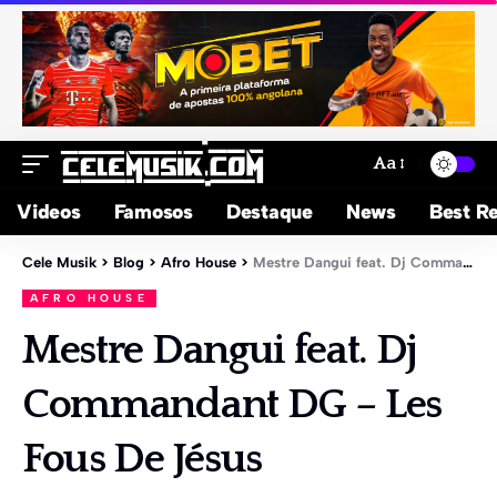
Aa
Videos
Famosos
Destaque
News
Best Re
Cele Musik
>
Blog
>
Afro House
>
Mestre Dangui feat. Dj Commandant DG – Les Fous De Jésus
AFRO HOUSE
Mestre Dangui feat. Dj
Commandant DG – Les
Fous De Jésus