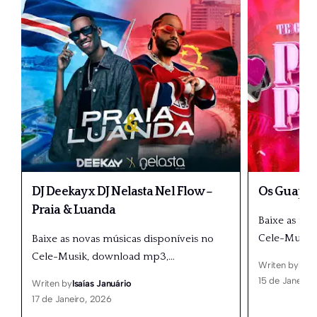
DJ Deekay x DJ Nelasta Nel Flow –
Os Guapos
Praia & Luanda
Baixe as no
Cele-Musik
Baixe as novas músicas disponíveis no
Cele-Musik, download mp3,
…
Writen by
Isaí
15 de Janeiro
Writen by
Isaías Januário
17 de Janeiro, 2026