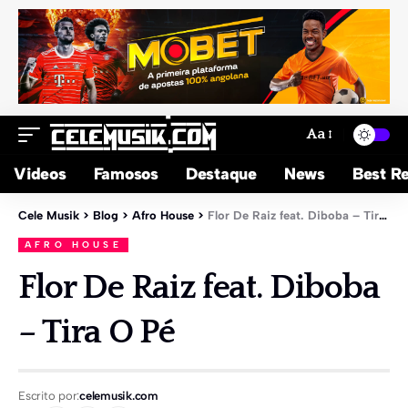
Aa
Videos
Famosos
Destaque
News
Best Re
Cele Musik
>
Blog
>
Afro House
>
Flor De Raiz feat. Diboba – Tira O Pé
AFRO HOUSE
Flor De Raiz feat. Diboba
– Tira O Pé
Escrito por:
celemusik.com