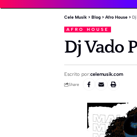
Cele Musik
>
Blog
>
Afro House
>
Dj
AFRO HOUSE
Dj Vado 
Escrito por:
celemusik.com
Share