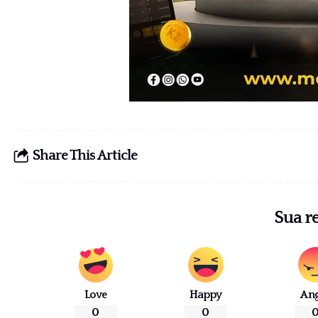
Share This Article
Sua r
Love
Happy
An
0
0