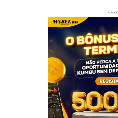
- Anún