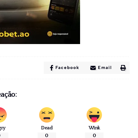
Facebook
Email
eação:
gry
Dead
Wink
0
0
0