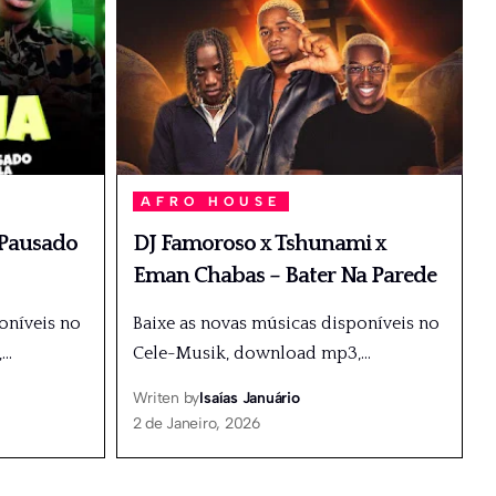
AFRO HOUSE
 Pausado
DJ Famoroso x Tshunami x
Eman Chabas – Bater Na Parede
oníveis no
Baixe as novas músicas disponíveis no
,
…
Cele-Musik, download mp3,
…
Writen by
Isaías Januário
2 de Janeiro, 2026