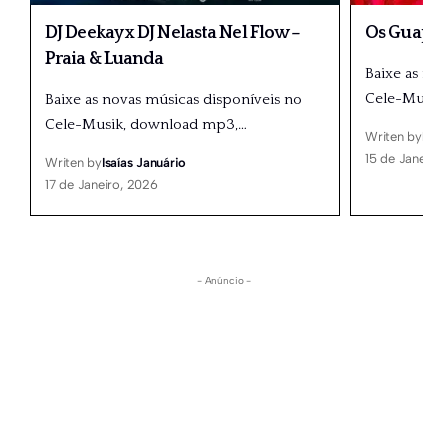
DJ Deekay x DJ Nelasta Nel Flow –
Os Guapos
Praia & Luanda
Baixe as no
Cele-Musik
Baixe as novas músicas disponíveis no
Cele-Musik, download mp3,
…
Writen by
Isaí
15 de Janeiro
Writen by
Isaías Januário
17 de Janeiro, 2026
- Anúncio -