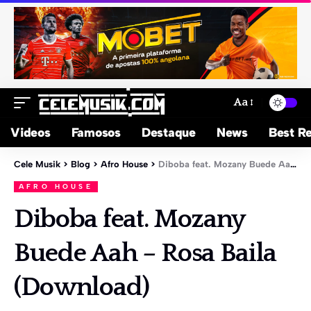
Aa
Videos
Famosos
Destaque
News
Best Re
Cele Musik
>
Blog
>
Afro House
>
Diboba feat. Mozany Buede Aah – Rosa Baila (Download)
AFRO HOUSE
Diboba feat. Mozany
Buede Aah – Rosa Baila
(Download)