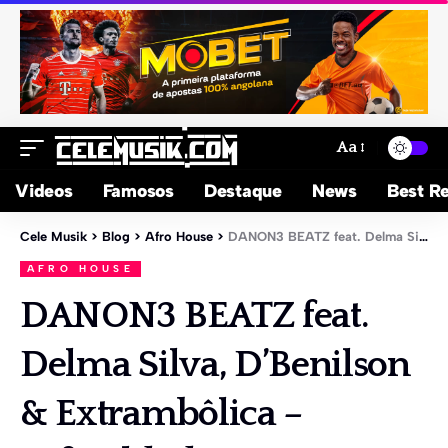
Aa
Videos
Famosos
Destaque
News
Best Re
Cele Musik
>
Blog
>
Afro House
>
DANON3 BEATZ feat. Delma Silva, D’Benilson & Extrambôlica – Dificuldade
AFRO HOUSE
DANON3 BEATZ feat.
Delma Silva, D’Benilson
& Extrambôlica –