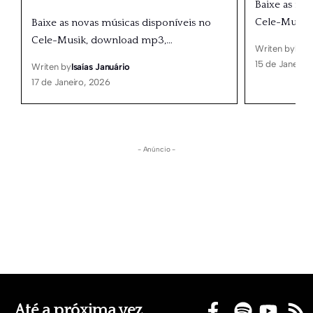
Baixe as no
Cele-Musik
Baixe as novas músicas disponíveis no
Cele-Musik, download mp3,
…
Writen by
Isaí
15 de Janeiro
Writen by
Isaías Januário
17 de Janeiro, 2026
- Anúncio -
Até a próxima vez,