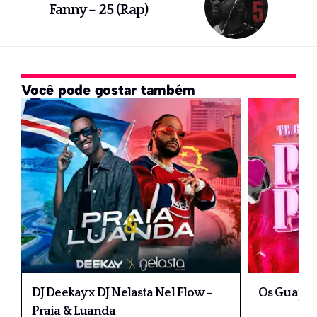
Fanny – 25 (Rap)
Você pode gostar também
DJ Deekay x DJ Nelasta Nel Flow –
Os Guapos
Praia & Luanda